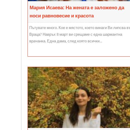
пътешествията и танците.
Мария Исаева: На жената е заложено да
носи равновесие и красота
Пътувате много. Кое е мястото, което винаги Ви липсва в
Враца? Навръх 8 март ви срещаме с една шармантна
врачанка. Една дама, след която всички...