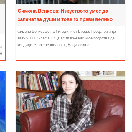
Симона Венкова: Изкуството умее да
запечатва души и това го прави велико
Симона Венкова е на 19 години от Враца. Предстои й да
завърши 12 клас в СУ „Васил Кънчов“ и се подготвя да
кандидатства специалност „Национална...
и
ме
к:
,
к.