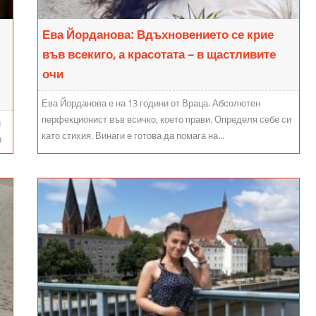
Ева Йорданова: Вдъхновението се крие
във всекиго, а красотата – в щастливите
очи
Ева Йорданова е на 13 години от Враца. Абсолютен
перфекционист във всичко, което прави. Определя себе си
и
като стихия. Винаги е готова да помага на...
и
а