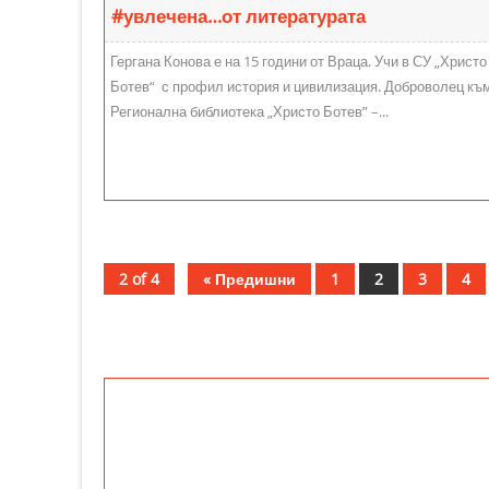
#увлечена…от литературата
Гергана Конова е на 15 години от Враца. Учи в СУ „Христо
Ботев“ с профил история и цивилизация. Доброволец къ
Регионална библиотека „Христо Ботев” –...
2 of 4
« Предишни
1
2
3
4