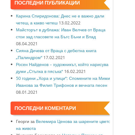
ПОСЛЕДНИ ПУБЛИКАЦИИ
Карина Спиридонова: Днес не е важно дали
четеш, а какво четеш
13.02.2022
Майсторът в дублажа: Иван Велчев от Враца
стои зад гласовете на Бъгс Бъни и Влад
08.04.2021
Сияна Дичева от Враца с дебютна книга
„Палиндром“
17.02.2021
Росен Найденов – художникът, който нарисува с
думи „Стъпка в пясъка“
16.02.2021
50 години „Хора и улици“: Спомените на Мими
Иванова за Филип Трифонов и вечната песен
08.01.2021
ПОСЛЕДНИ КОМЕНТАРИ
Георги
за
Велемира Ценова за шарените цветове
на живота