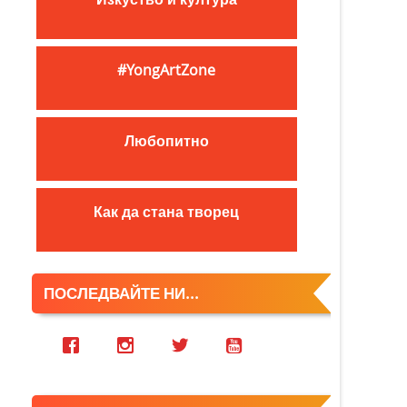
c
h
f
#YongArtZone
o
r
:
Любопитно
Как да стана творец
ПОСЛЕДВАЙТЕ НИ...