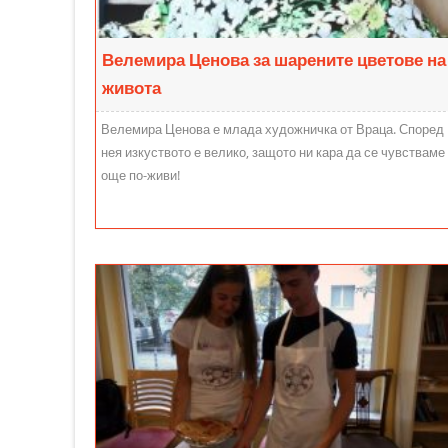
Велемира Ценова за шарените цветове на
живота
Велемира Ценова е млада художничка от Враца. Според
нея изкуството е велико, защото ни кара да се чувстваме
още по-живи!