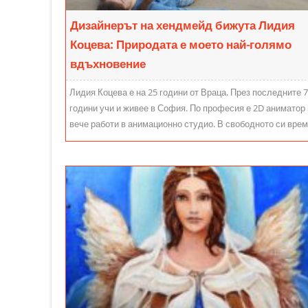
Дизайнерът на хендмейд бижута Лидия
Коцева: Природата е моето най-голямо
вдъхновение
Лидия Коцева е на 25 години от Враца. През последните 7
години учи и живее в София. По професия е 2D аниматор 
вече работи в анимационно студио. В свободното си вре
се занимава с ръчна изработка на бижута. Марката й носи
закачливото име Бодил, а изкусните произведения са
достъпни за потребителите в социалните мрежи – Фейсбу
fb/bodilhandmade и Инстаграм:
instagram.com/bodilhandmade/ . Лидия обича да танцува
да пътува, да твори и да усъвършенства френския си ези
Въпреки забързания си ритъм на живот винаги намира
време да практикува йога и не спира да открива нови
занимания. От 3 години се е отдала на танците - салса,
бачата и кизомба. Пътува по танцови фестивали и така
съчетава двете най-големи удоволствия в живота си -