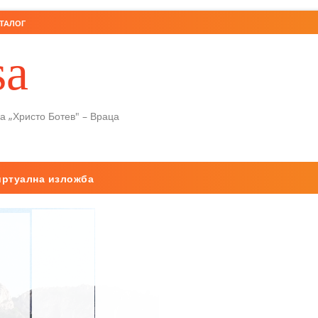
ТАЛОГ
sa
а „Христо Ботев" – Враца
иртуална изложба