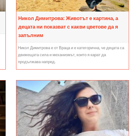
Никол Димитрова: Животът е картина, а
децата ни показват с какви цветове да я
запълним
Никол Димитрова е от Враца и е категорична, че децата са
движещата сила и механизмът, които я карат да
продължава напред.