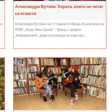
Александра Вутова: Хората, които не четат
са егоисти
ъв
Александра Вутова е на 17 години от Враца. Възпитаник на
ППМГ „Акад. Иван Ценов“ – Враца с профил
„Информатика“. Дори на училище не ходи без...