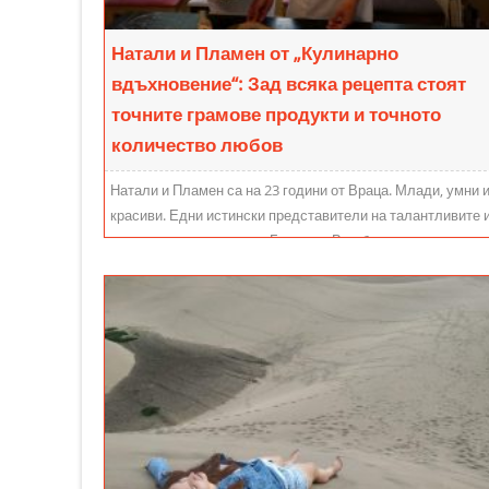
Натали и Пламен от „Кулинарно
вдъхновение“: Зад всяка рецепта стоят
точните грамове продукти и точното
количество любов
Натали и Пламен са на 23 години от Враца. Млади, умни 
красиви. Едни истински представители на талантливите 
предприемчиви деца на Балкана. Влюбени в скалите на
Враца и цялото очарование на България. Завършили са
ППМГ „Акад. Иван Ценов“ и продължават да се развиват
успешно в професионалната си кариера, благодарение н
добрата основа, получена в гимназията. Те са хора на
точните науки, но през последните години са изкушени от
кулинарството.