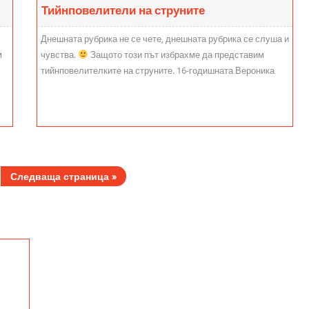
Тийнповелители на струните
Днешната рубрика не се чете, днешната рубрика се слуша и
м
чувства.
Защото този път избрахме да представим
тийнповелителките на струните. 16-годишната Вероника
Григорова е...
Следваща страница »