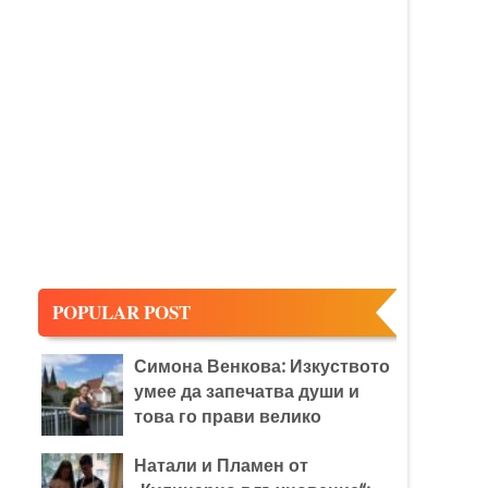
:
POPULAR POST
Симона Венкова: Изкуството
умее да запечатва души и
това го прави велико
Натали и Пламен от