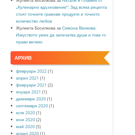
Жулиета Босилкова
за
Натали и Пламен от
„Кулинарно вдъхновение“: Зад всяка рецепта
стоят точните грамове продукти и точното
количество любов
Жулиета Босилкова
за
Симона Венкова:
Изкуството умее да запечатва души и това го
прави велико
АРХИВ
февруари 2022
(1)
април 2021
(1)
февруари 2021
(2)
януари 2021
(1)
декември 2020
(1)
септември 2020
(1)
юли 2020
(1)
юни 2020
(2)
май 2020
(5)
април 2020
(1)