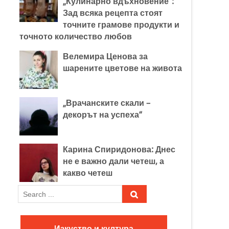
„Кулинарно вдъхновение“:
Зад всяка рецепта стоят
точните грамове продукти и
точното количество любов
Велемира Ценова за
шарените цветове на живота
„Врачанските скали –
декорът на успеха“
Карина Спиридонова: Днес
не е важно дали четеш, а
какво четеш
S
e
a
r
Изкуство и култура