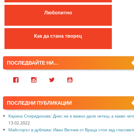
:
Любопитно
Как да стана творец
ПОСЛЕДВАЙТЕ НИ...
ПОСЛЕДНИ ПУБЛИКАЦИИ
Карина Спиридонова: Днес не е важно дали четеш, а какво че
13.02.2022
Майсторът в дублажа: Иван Велчев от Враца стои зад гласовет