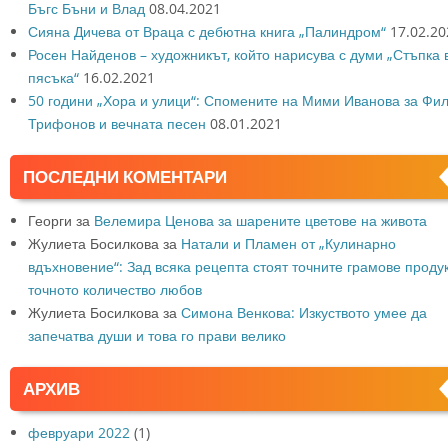
Бъгс Бъни и Влад
08.04.2021
Сияна Дичева от Враца с дебютна книга „Палиндром“
17.02.20
Росен Найденов – художникът, който нарисува с думи „Стъпка 
пясъка“
16.02.2021
50 години „Хора и улици“: Спомените на Мими Иванова за Фи
Трифонов и вечната песен
08.01.2021
ПОСЛЕДНИ КОМЕНТАРИ
Георги
за
Велемира Ценова за шарените цветове на живота
Жулиета Босилкова
за
Натали и Пламен от „Кулинарно
вдъхновение“: Зад всяка рецепта стоят точните грамове продук
точното количество любов
Жулиета Босилкова
за
Симона Венкова: Изкуството умее да
запечатва души и това го прави велико
АРХИВ
февруари 2022
(1)