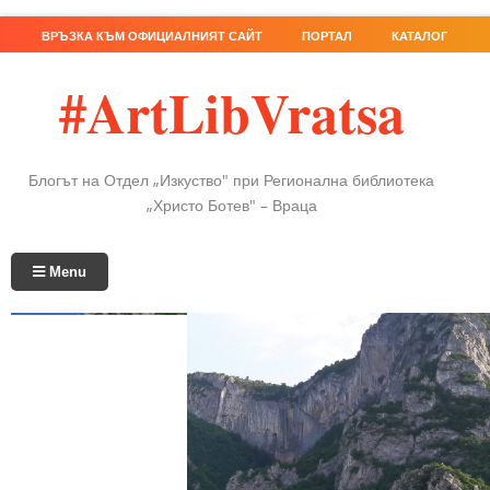
ВРЪЗКА КЪМ ОФИЦИАЛНИЯТ САЙТ
ПОРТАЛ
КАТАЛОГ
#ArtLibVratsa
Блогът на Отдел „Изкуство" при Регионална библиотека
„Христо Ботев" – Враца
Menu