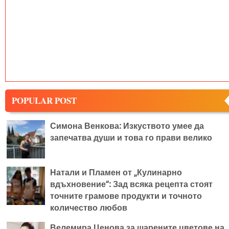
POPULAR POST
Симона Венкова: Изкуството умее да
запечатва души и това го прави велико
Натали и Пламен от „Кулинарно
вдъхновение“: Зад всяка рецепта стоят
точните грамове продукти и точното
количество любов
Велемира Ценова за шарените цветове на