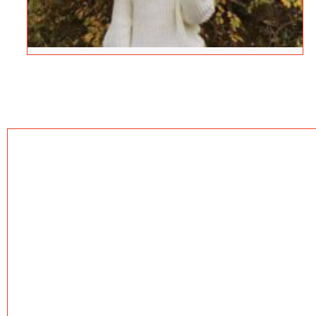
#увлечена…от литературата
Гергана Конова е на 15 години от Враца. Учи в
СУ „Христо Ботев“ с профил история и
цивилизация. Доброволец към Регионална
библиотека „Христо Ботев” –...