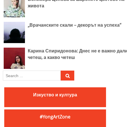
живота
„Врачанските скали – декорът на успеха“
Карина Спиридонова: Днес не е важно дал
четеш, а какво четеш
S
e
a
r
Изкуство и култура
c
h
f
#YongArtZone
o
r