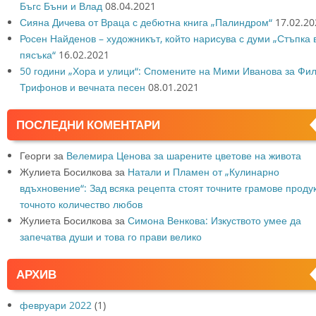
Бъгс Бъни и Влад
08.04.2021
Сияна Дичева от Враца с дебютна книга „Палиндром“
17.02.20
Росен Найденов – художникът, който нарисува с думи „Стъпка 
пясъка“
16.02.2021
50 години „Хора и улици“: Спомените на Мими Иванова за Фи
Трифонов и вечната песен
08.01.2021
ПОСЛЕДНИ КОМЕНТАРИ
Георги
за
Велемира Ценова за шарените цветове на живота
Жулиета Босилкова
за
Натали и Пламен от „Кулинарно
вдъхновение“: Зад всяка рецепта стоят точните грамове продук
точното количество любов
Жулиета Босилкова
за
Симона Венкова: Изкуството умее да
запечатва души и това го прави велико
АРХИВ
февруари 2022
(1)