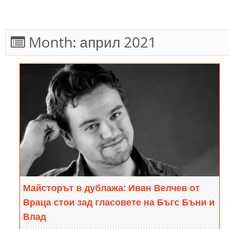
Month:
април 2021
Майсторът в дублажа: Иван Велчев от
Враца стои зад гласовете на Бъгс Бъни и
Влад