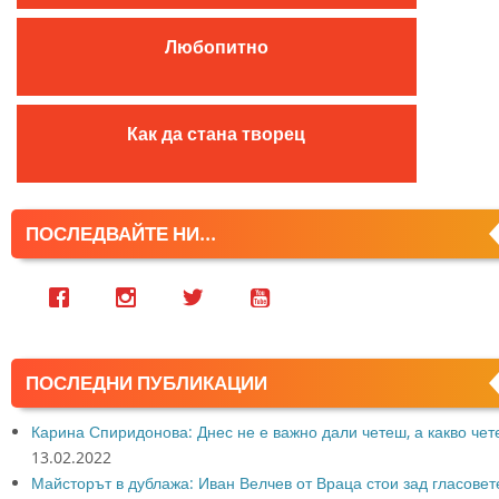
:
Любопитно
Как да стана творец
ПОСЛЕДВАЙТЕ НИ...
ПОСЛЕДНИ ПУБЛИКАЦИИ
Карина Спиридонова: Днес не е важно дали четеш, а какво че
13.02.2022
Майсторът в дублажа: Иван Велчев от Враца стои зад гласовет