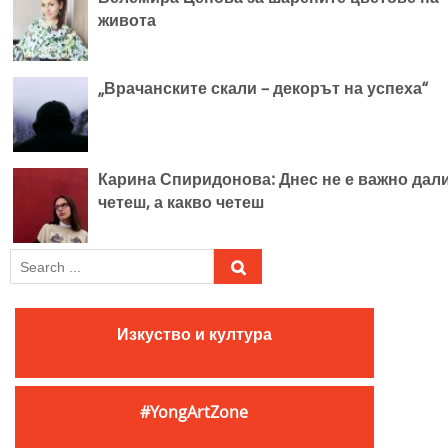
живота
„Врачанските скали – декорът на успеха“
Карина Спиридонова: Днес не е важно дал
четеш, а какво четеш
S
e
a
r
Изкуство и култура
c
h
f
#YongArtZone
o
r