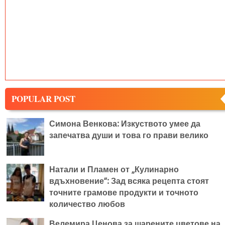
POPULAR POST
Симона Венкова: Изкуството умее да
запечатва души и това го прави велико
Натали и Пламен от „Кулинарно
вдъхновение“: Зад всяка рецепта стоят
точните грамове продукти и точното
количество любов
Велемира Ценова за шарените цветове на