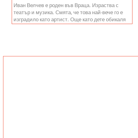
Иван Велчев е роден във Враца. Израства с
театър и музика. Смята, че това най-вече го е
изградило като артист. Още като дете обикаля
голяма...