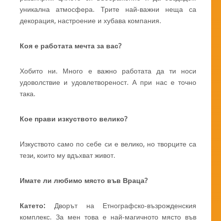
уникална атмосфера. Трите най-важни неща са
декорация, настроение и хубава компания.
Коя е работата мечта за вас?
Хобито ни. Много е важно работата да ти носи
удоволствие и удовлетвореност. А при нас е точно
така.
Кое прави изкуството велико?
Изкуството само по себе си е велико, но творците са
тези, които му вдъхват живот.
Имате ли любимо място във Враца?
Катето:
Дворът на Етнографско-възрожденския
комплекс. За мен това е най-магичното място във