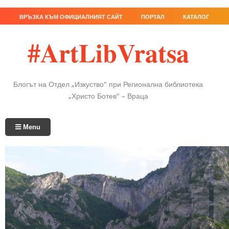
ВРЪЗКА КЪМ ОФИЦИАЛНИЯТ САЙТ
ПОРТАЛ
КАТАЛОГ
#ArtLibVratsa
Блогът на Отдел „Изкуство" при Регионална библиотека
„Христо Ботев" – Враца
Menu