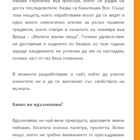
Имаме страничка във фейсбук, която се радва на
доста последователи. Казва се Какаляшка Bох. Също
така нещата, които изработваме могат да се видят в
едно много симпатично ателие за ръчно правени
предмети, което отвори в началото на ноември във
Враца – „Милион малки неща”. Голямо удоволствие
ни доставяше и ходенето по базари, но тази година
заради пандемията не успяхме да им се насладим,
голяма част от тях бяха отменени.
В момента разработваме и сайт, който да улесни
клиентите ни и да се запознаят със свойствата на
вълната.
Какво ви вдъхновява?
Вдъхновява ни най-вече природата, красивите зимни
пейзажи, богатата есенна палитра, пролетта. Всяко
нещо, което ни грабне вниманието го пресъздаваме