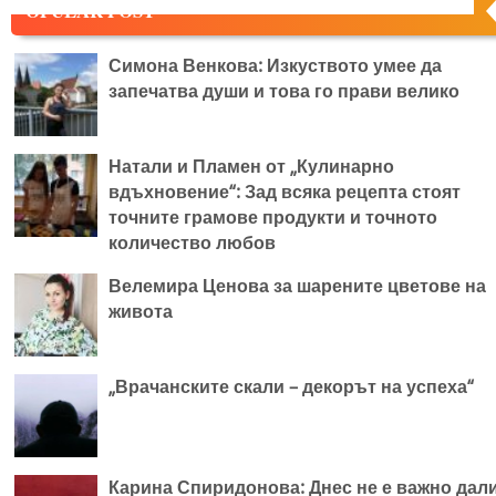
OPULAR POST
Симона Венкова: Изкуството умее да
запечатва души и това го прави велико
Натали и Пламен от „Кулинарно
вдъхновение“: Зад всяка рецепта стоят
точните грамове продукти и точното
количество любов
Велемира Ценова за шарените цветове на
живота
„Врачанските скали – декорът на успеха“
Карина Спиридонова: Днес не е важно дал