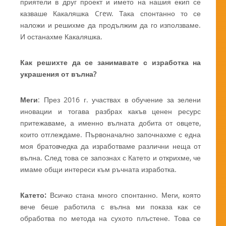
приятели в друг проект и името на нашия екип се
казваше Какаляшка Crew. Така спонтанно то се
наложи и решихме да продължим да го използваме.
И останахме Какаляшка.
Как решихте да се занимавате с изработка на
украшения от вълна?
Меги
: През 2016 г. участвах в обучение за зелени
иновации и тогава разбрах какъв ценен ресурс
притежаваме, а именно вълната добита от овцете,
които отглеждаме. Първоначално започнахме с една
моя братовчедка да изработваме различни неща от
вълна. След това се запознах с Катето и открихме, че
имаме общи интереси към ръчната изработка.
Катето:
Всичко стана много спонтанно. Меги, която
вече беше работила с вълна ми показа как се
обработва по метода на сухото плъстене. Това се