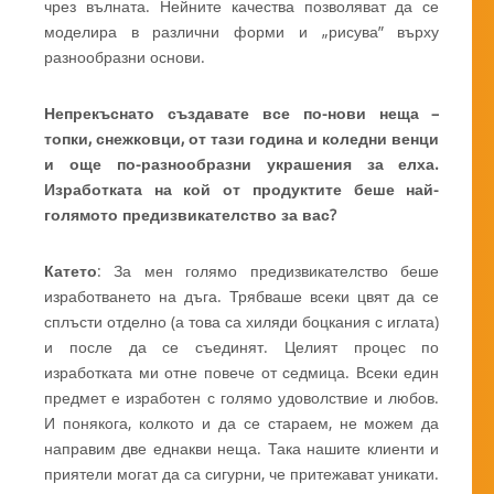
чрез вълната. Нейните качества позволяват да се
моделира в различни форми и „рисува” върху
разнообразни основи.
Непрекъснато създавате все по-нови неща –
топки, снежковци, от тази година и коледни венци
и още по-разнообразни украшения за елха.
Изработката на кой от продуктите беше най-
голямото предизвикателство за вас?
Катето
: За мен голямо предизвикателство беше
изработването на дъга. Трябваше всеки цвят да се
сплъсти отделно (а това са хиляди боцкания с иглата)
и после да се съединят. Целият процес по
изработката ми отне повече от седмица. Всеки един
предмет е изработен с голямо удоволствие и любов.
И понякога, колкото и да се стараем, не можем да
направим две еднакви неща. Така нашите клиенти и
приятели могат да са сигурни, че притежават уникати.