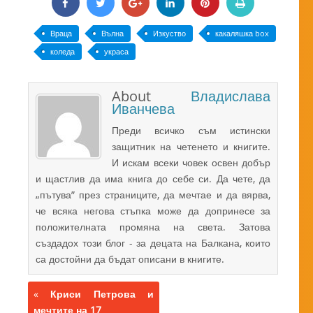
Враца
Вълна
Изкуство
какаляшка box
коледа
украса
About
Владислава
Иванчева
Преди всичко съм истински
защитник на четенето и книгите.
И искам всеки човек освен добър
и щастлив да има книга до себе си. Да чете, да
„пътува” през страниците, да мечтае и да вярва,
че всяка негова стъпка може да допринесе за
положителната промяна на света. Затова
създадох този блог - за децата на Балкана, които
са достойни да бъдат описани в книгите.
«
Криси Петрова и
мечтите на 17