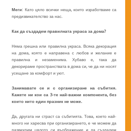
Меги
: Като цяло всички неща, които изработваме са
предизвикателство за нас.
Как да създадем правилната украса за дома?
Няма грешна или правилна украса. Всяка декорация
на дома, която е направена с любов и желание е
правилна и незаменима. Хубаво е, така да
декорираме пространствата в дома си, че да ни носят
усещане за комфорт и уют.
Занимавате се и с организиране на събития.
Кажете ни кои са 3-те най-важни компонента, без
които нито един празник не може.
Да, другата ни страст са събитията. Това, което най-
много ни харесва при организирането, е че можем да
развихрим цялото си въображение и да създадем