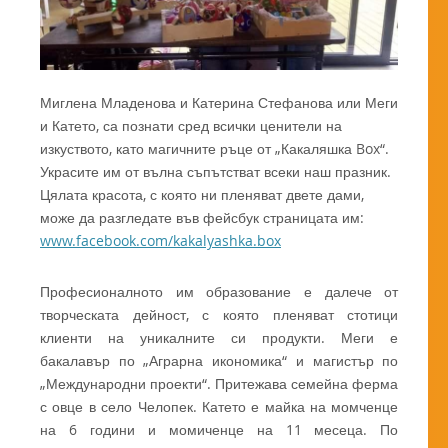
Миглена Младенова и Катерина Стефанова или Меги
и Катето, са познати сред всички ценители на
изкуството, като магичните ръце от „Какаляшка Box“.
Украсите им от вълна съпътстват всеки наш празник.
Цялата красота, с която ни пленяват двете дами,
може да разгледате във фейсбук страницата им:
www.facebook.com/kakalyashka.box
Професионалното им образование е далече от
творческата дейност, с която пленяват стотици
клиенти на уникалните си продукти. Меги е
бакалавър по „Аграрна икономика“ и магистър по
„Международни проекти“. Притежава семейна ферма
с овце в село Челопек. Катето е майка на момченце
на 6 години и момиченце на 11 месеца. По