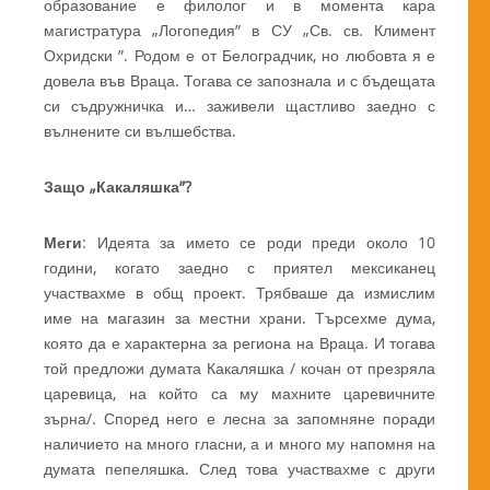
образование е филолог и в момента кара
магистратура „Логопедия” в СУ „Св. св. Климент
Охридски ”. Родом е от Белоградчик, но любовта я е
довела във Враца. Тогава се запознала и с бъдещата
си съдружничка и… заживели щастливо заедно с
вълнените си вълшебства.
Защо „Какаляшка”?
Меги
: Идеята за името се роди преди около 10
години, когато заедно с приятел мексиканец
участвахме в общ проект. Трябваше да измислим
име на магазин за местни храни. Търсехме дума,
която да е характерна за региона на Враца. И тогава
той предложи думата Какаляшка / кочан от презряла
царевица, на който са му махните царевичните
зърна/. Според него е лесна за запомняне поради
наличието на много гласни, а и много му напомня на
думата пепеляшка. След това участвахме с други