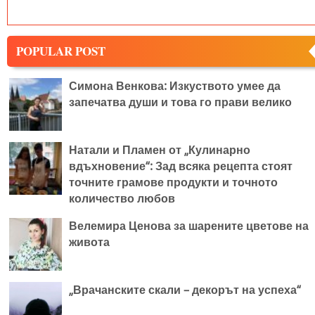
POPULAR POST
Симона Венкова: Изкуството умее да
запечатва души и това го прави велико
Натали и Пламен от „Кулинарно
вдъхновение“: Зад всяка рецепта стоят
точните грамове продукти и точното
количество любов
Велемира Ценова за шарените цветове на
живота
„Врачанските скали – декорът на успеха“