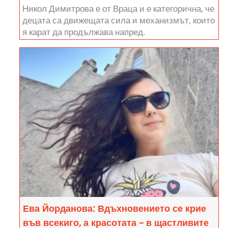
Никол Димитрова е от Враца и е категорична, че
децата са движещата сила и механизмът, които
я карат да продължава напред.
Ева Йорданова: Вдъхновението се крие
във всекиго, а красотата – в щастливите