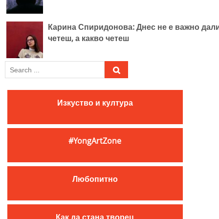
Карина Спиридонова: Днес не е важно дал
четеш, а какво четеш
S
e
a
r
Изкуство и култура
c
h
f
#YongArtZone
o
r
:
Любопитно
Как да стана творец