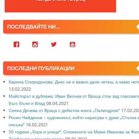
ПОСЛЕДВАЙТЕ НИ...
ПОСЛЕДНИ ПУБЛИКАЦИИ
Карина Спиридонова: Днес не е важно дали четеш, а какво че
13.02.2022
Майсторът в дублажа: Иван Велчев от Враца стои зад гласовет
Бъгс Бъни и Влад
08.04.2021
Сияна Дичева от Враца с дебютна книга „Палиндром“
17.02.20
Росен Найденов – художникът, който нарисува с думи „Стъпка 
пясъка“
16.02.2021
50 години „Хора и улици“: Спомените на Мими Иванова за Фи
Трифонов и вечната песен
08.01.2021