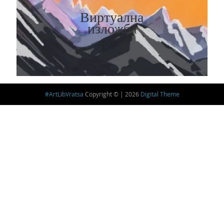
Виртуална
изложба
#ArtLibVratsa
Copyright © | 2026
Digital Theme