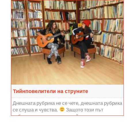
Мария Исаева: На жената е заложено да
носи равновесие и красота
Пътувате много. Кое е мястото, което винаги Ви
липсва във Враца? Навръх 8 март ви срещаме с
една шармантна врачанка. Една дама, след
която всички...
Тийнповелители на струните
Днешната рубрика не се чете, днешната рубрика
се слуша и чувства.
Защото този път
избрахме да представим тийнповелителките на
струните. 16-годишната Вероника Григорова е...