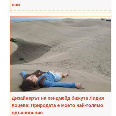
очи
Ева Йорданова е на 13 години от Враца.
Абсолютен перфекционист във всичко, което
прави. Определя себе си като стихия. Винаги е
готова да помага на...
Дизайнерът на хендмейд бижута Лидия
Коцева: Природата е моето най-голямо
вдъхновение