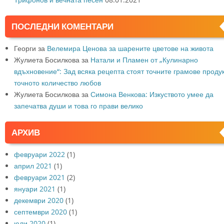
ПОСЛЕДНИ КОМЕНТАРИ
Георги
за
Велемира Ценова за шарените цветове на живота
Жулиета Босилкова
за
Натали и Пламен от „Кулинарно
вдъхновение“: Зад всяка рецепта стоят точните грамове продук
точното количество любов
Жулиета Босилкова
за
Симона Венкова: Изкуството умее да
запечатва души и това го прави велико
АРХИВ
февруари 2022
(1)
април 2021
(1)
февруари 2021
(2)
януари 2021
(1)
декември 2020
(1)
септември 2020
(1)
юли 2020
(1)