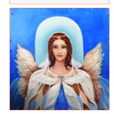
Лидия Коцева е на 25 години от Враца. През
последните 7 години учи и живее в София. По
професия е 2D аниматор и вече работи в
анимационно студио. В свободното си време се
занимава с ръчна изработка на бижута. Марката
й носи закачливото име Бодил, а изкусните
произведения са достъпни за потребителите в
социалните мрежи – Фейсбук:
fb/bodilhandmade и Инстаграм:
instagram.com/bodilhandmade/ . Лидия обича
да танцува, да пътува, да твори и да
усъвършенства френския си език. Въпреки
забързания си ритъм на живот винаги намира
време да практикува йога и не спира да открива
нови занимания. От 3 години се е отдала на
танците - салса, бачата и кизомба. Пътува по
танцови фестивали и така съчетава двете най-
големи удоволствия в живота си -
пътешествията и танците.