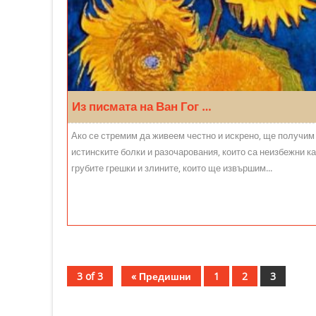
Из писмата на Ван Гог …
Ако се стремим да живеем честно и искрено, ще получим
истинските болки и разочарования, които са неизбежни ка
грубите грешки и злините, които ще извършим...
3 of 3
« Предишни
1
2
3