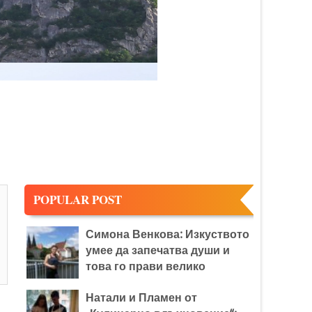
:
POPULAR POST
Симона Венкова: Изкуството
умее да запечатва души и
това го прави велико
Натали и Пламен от