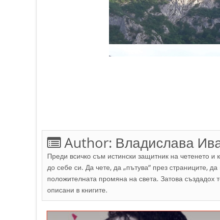
Author:
Владислава Ив
Преди всичко съм истински защитник на четенето и к
до себе си. Да чете, да „пътува” през страниците, д
положителната промяна на света. Затова създадох то
описани в книгите.