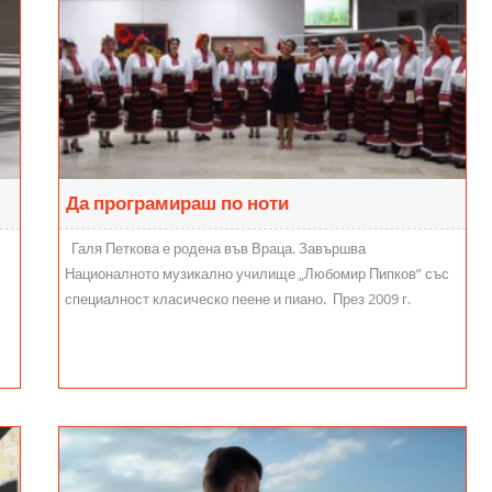
Да програмираш по ноти
Галя Петкова е родена във Враца. Завършва
Националното музикално училище „Любомир Пипков” със
специалност класическо пеене и пиано. През 2009 г.
завършва Националната музикална...