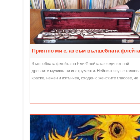
Приятно ми е, аз съм вълшебната флейта
Вълшебната флейта на Ели Флейтата е един от най-
древните музикални инструменти. Нейният звук е толков
красив, нежен и изтънчен, сходен с женските гласове, че
отлично се...