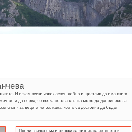
анчева
нигите. И искам всеки човек освен добър и щастлив да има книга
а мечтае и да вярва, че всяка негова стъпка може да допринесе за
зи блог - за децата на Балкана, които са достойни да бъдат
Преди всичко съм истински защитник на четенето и