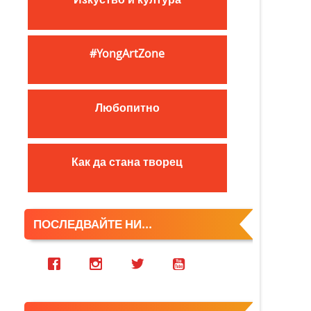
c
h
f
#YongArtZone
o
r
:
Любопитно
Как да стана творец
ПОСЛЕДВАЙТЕ НИ...