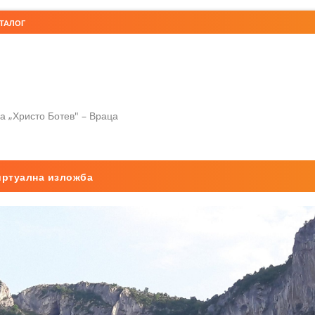
ТАЛОГ
а „Христо Ботев" – Враца
иртуална изложба