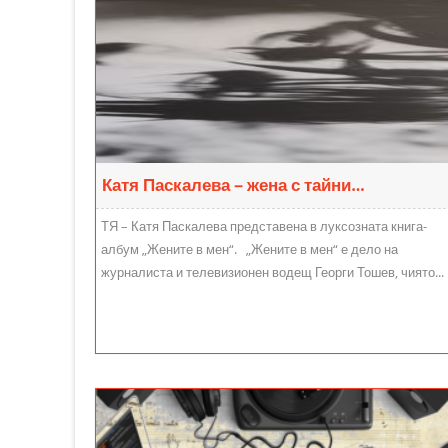
Катя Паскалева – жена с тайни…
ТЯ – Катя Паскалева представена в луксозната книга-
албум „Жените в мен“. „Жените в мен“ е дело на
журналиста и телевизионен водещ Георги Тошев, чиято...