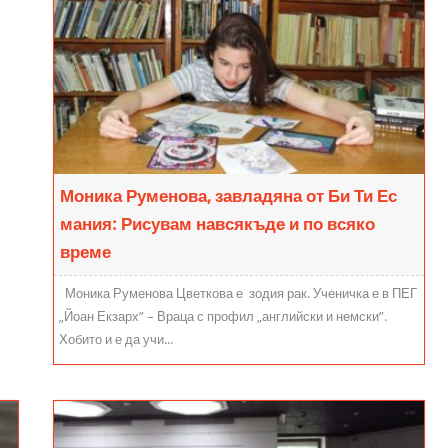
Моника Руменова, завладяна от Би Ти Ес
мания: Рисувам навсякъде и по всяко
време
Моника Руменова Цветкова е зодия рак. Ученичка е в ПЕГ
„Йоан Екзарх” – Враца с профил „английски и немски”.
Хобито и е да учи...