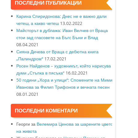
ПОСЛЕДНИ ПУБЛИКАЦИИ
Карина Спиридонова: Днес не е важно дали
четеш, а какво четеш
13.02.2022
Майсторът в дублажа: Иван Велчев от Враца
стои зад гласовете на Бъгс Бъни и Влад
08.04.2021
Сияна Дичева от Враца с дебютна книга
„Палиндром“
17.02.2021
Росен Найденов – художникът, който нарисува с
думи „Стъпка в пясъка“
16.02.2021
50 години „Хора и улици“: Спомените на Мими
Иванова за Филип Трифонов и вечната песен
08.01.2021
ПОСЛЕДНИ КОМЕНТАРИ
Георги
за
Велемира Ценова за шарените цветове
на живота