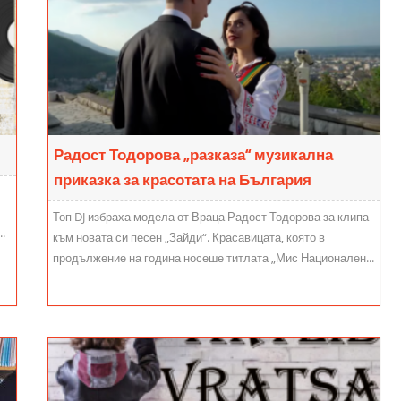
Радост Тодорова „разказа“ музикална
приказка за красотата на България
Топ DJ избраха модела от Враца Радост Тодорова за клипа
.
към новата си песен „Зайди“. Красавицата, която в
продължение на година носеше титлата „Мис Национален...