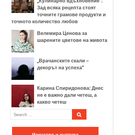
„Кулинарно вдъхновение“:
Зад всяка рецепта стоят
точните грамове продукти и
точното количество любов
Велемира Ценова за
шарените цветове на живота
„Врачанските скали –
декорът на успеха“
Карина Спиридонова: Днес
не е важно дали четеш, а
какво четеш
S
e
a
r
Изкуство и култура