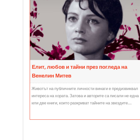
Елит, любов и тайни през погледа на
Венелин Митев
Животът на публичните личности винаги е предизвиквал
интереса на хората. Затова и авторите са писали не една
или две книги, които разкриват тайните на звездите....