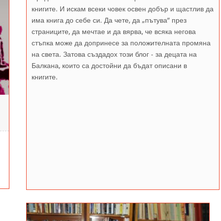
книгите. И искам всеки човек освен добър и щастлив да
има книга до себе си. Да чете, да „пътува” през
страниците, да мечтае и да вярва, че всяка негова
стъпка може да допринесе за положителната промяна
на света. Затова създадох този блог - за децата на
Балкана, които са достойни да бъдат описани в
книгите.