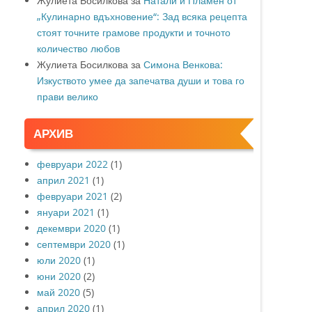
Жулиета Босилкова
за
Натали и Пламен от
„Кулинарно вдъхновение“: Зад всяка рецепта
стоят точните грамове продукти и точното
количество любов
Жулиета Босилкова
за
Симона Венкова:
Изкуството умее да запечатва души и това го
прави велико
АРХИВ
февруари 2022
(1)
април 2021
(1)
февруари 2021
(2)
януари 2021
(1)
декември 2020
(1)
септември 2020
(1)
юли 2020
(1)
юни 2020
(2)
май 2020
(5)
април 2020
(1)