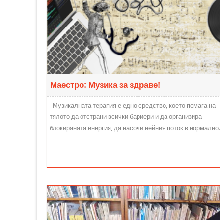
Маестро: Музика за здраве!
Музикалната терапия е едно средство, което помага на
тялото да отстрани всички бариери и да организира
блокираната енергия, да насочи нейния поток в нормално..