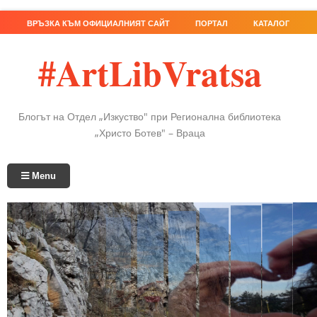
ВРЪЗКА КЪМ ОФИЦИАЛНИЯТ САЙТ
ПОРТАЛ
КАТАЛОГ
#ArtLibVratsa
Блогът на Отдел „Изкуство" при Регионална библиотека
„Христо Ботев" – Враца
Menu