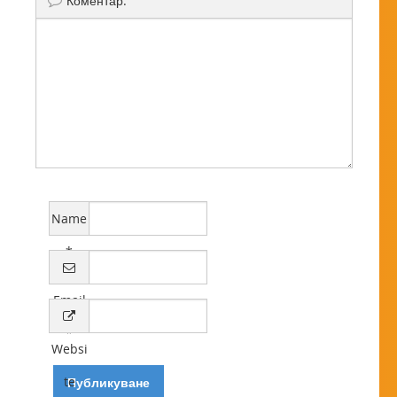
Коментар:
Name
*
Email
*
Websi
te