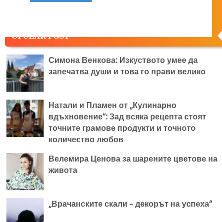
OPULAR POST
Симона Венкова: Изкуството умее да
запечатва души и това го прави велико
Натали и Пламен от „Кулинарно
вдъхновение“: Зад всяка рецепта стоят
точните грамове продукти и точното
количество любов
Велемира Ценова за шарените цветове на
живота
„Врачанските скали – декорът на успеха“