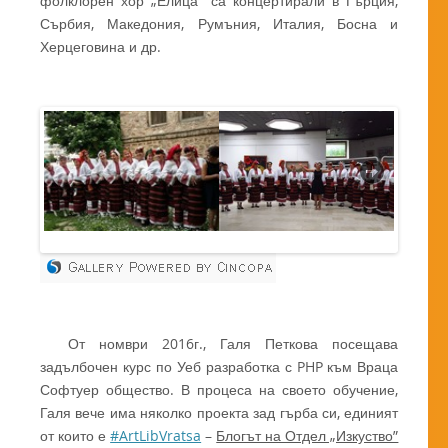
фолклорен хор „Елица” са концертирали в Гърция,
Сърбия, Македония, Румъния, Италия, Босна и
Херцеговина и др.
От номври 2016г., Галя Петкова посещава
задълбочен курс по Уеб разработка с PHP към Враца
Софтуер общество. В процеса на своето обучение,
Галя вече има няколко проекта зад гърба си, единият
от които е
#ArtLibVratsa
–
Блогът на Отдел „Изкуство”