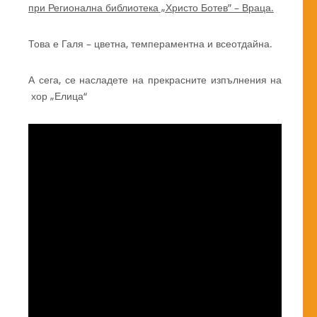
при Регионална библиотека „Христо Ботев” – Враца.
Това е Галя – цветна, темпераментна и всеотдайна.
А сега, се насладете на прекрасните изпълнения на
хор „Елица“