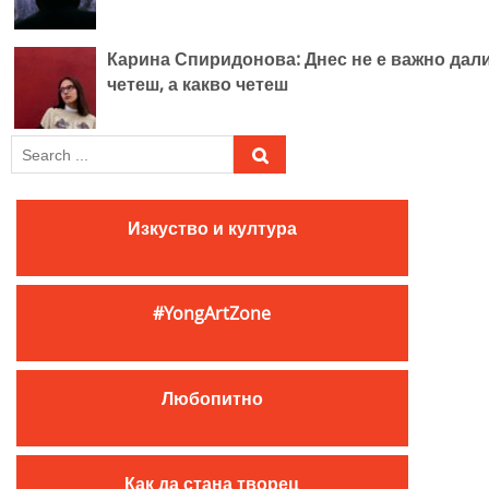
Карина Спиридонова: Днес не е важно дал
четеш, а какво четеш
S
e
a
r
Изкуство и култура
c
h
f
#YongArtZone
o
r
:
Любопитно
Как да стана творец