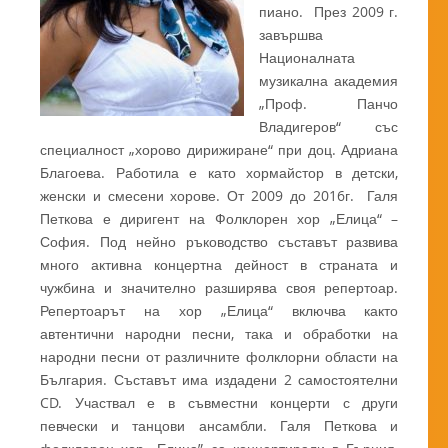
пиано. През 2009 г.
завършва
Националната
музикална академия
„Проф. Панчо
Владигеров“ със
специалност „хорово дирижиране“ при доц. Адриана
Благоева. Работила е като хормайстор в детски,
женски и смесени хорове. От 2009 до 2016г. Галя
Петкова е диригент на Фолклорен хор „Елица“ –
София. Под нейно ръководство съставът развива
много активна концертна дейност в страната и
чужбина и значително разширява своя репертоар.
Репертоарът на хор „Елица“ включва както
автентични народни песни, така и обработки на
народни песни от различните фолклорни области на
България. Съставът има издадени 2 самостоятелни
CD. Участвал е в съвместни концерти с други
певчески и танцови ансамбли. Галя Петкова и