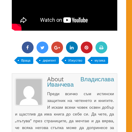
Враца
диригент
Изкуство
музика
About
Владислава
Иванчева
Преди всичко съм истински
защитник на четенето и книгите.
И искам всеки човек освен добър
и щастлив да има книга до себе си. Да чете, да
„пътува” през страниците, да мечтае и да вярва,
че всяка негова стъпка може да допринесе за