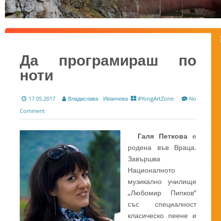
Да програмираш по
ноти
17.05.2017
Владислава Иванчева
#YongArtZone
No
Comment
Галя Петкова
е
родена във Враца.
Завършва
Националното
музикално училище
„Любомир Пипков”
със специалност
класическо пеене и