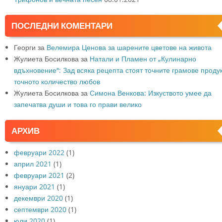
ПОСЛЕДНИ КОМЕНТАРИ
Георги
за
Велемира Ценова за шарените цветове на живота
Жулиета Босилкова
за
Натали и Пламен от „Кулинарно
вдъхновение“: Зад всяка рецепта стоят точните грамове продук
точното количество любов
Жулиета Босилкова
за
Симона Венкова: Изкуството умее да
запечатва души и това го прави велико
АРХИВ
февруари 2022
(1)
април 2021
(1)
февруари 2021
(2)
януари 2021
(1)
декември 2020
(1)
септември 2020
(1)
юли 2020
(1)