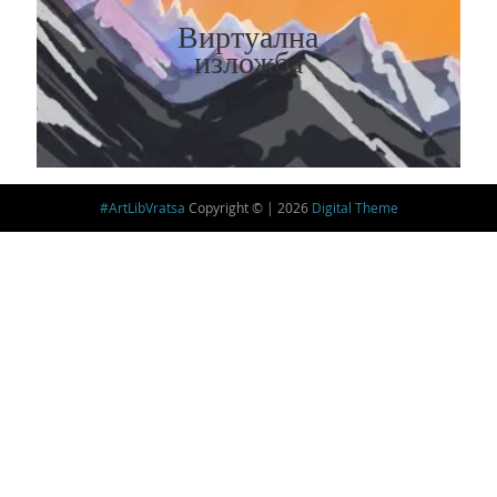
Виртуална
изложба
#ArtLibVratsa
Copyright © | 2026
Digital Theme