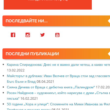
ПОСЛЕДВАЙТЕ НИ...
ПОСЛЕДНИ ПУБЛИКАЦИИ
Карина Спиридонова: Днес не е важно дали четеш, а какво че
13.02.2022
Майсторът в дублажа: Иван Велчев от Враца стои зад гласовет
Бъгс Бъни и Влад
08.04.2021
Сияна Дичева от Враца с дебютна книга „Палиндром“
17.02.20
Росен Найденов – художникът, който нарисува с думи „Стъпка 
пясъка“
16.02.2021
50 години „Хора и улици“: Спомените на Мими Иванова за Фи
Трифонов и вечната песен
08.01.2021