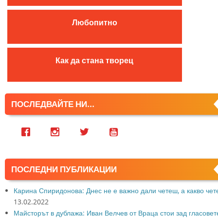
r
:
Любопитно
Как да стана творец
ПОСЛЕДВАЙТЕ НИ...
ПОСЛЕДНИ ПУБЛИКАЦИИ
Карина Спиридонова: Днес не е важно дали четеш, а какво че
13.02.2022
Майсторът в дублажа: Иван Велчев от Враца стои зад гласовет