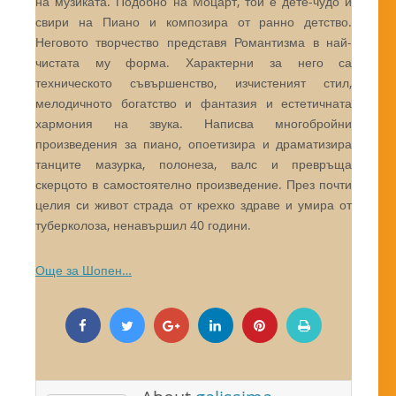
на музиката. Подобно на Моцарт, той е дете-чудо и
свири на Пиано и композира от ранно детство.
Неговото творчество представя Романтизма в най-
чистата му форма. Характерни за него са
техническото съвършенство, изчистеният стил,
мелодичното богатство и фантазия и естетичната
хармония на звука. Написва многобройни
произведения за пиано, опоетизира и драматизира
танците мазурка, полонеза, валс и превръща
скерцото в самостоятелно произведение. През почти
целия си живот страда от крехко здраве и умира от
туберколоза, ненавършил 40 години.
Още за Шопен…