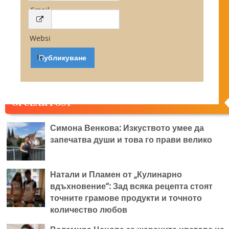
Email
*
Websi
te
OPULAR POST
Симона Венкова: Изкуството умее да
запечатва души и това го прави велико
Натали и Пламен от „Кулинарно
вдъхновение“: Зад всяка рецепта стоят
точните грамове продукти и точното
количество любов