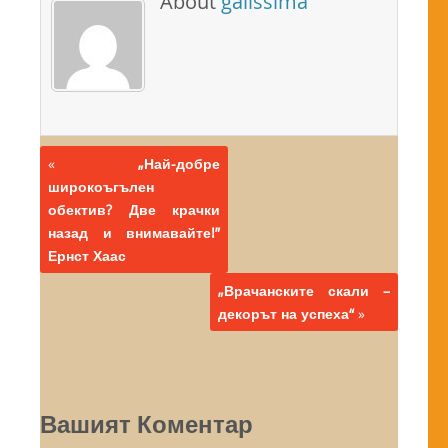
About
galissima
«
„Най-добре
широкоъгълен
обектив? Две крачки
назад и внимавайте!”
Ернст Хаас
„Врачанските скали –
декорът на успеха“
»
Вашият Коментар