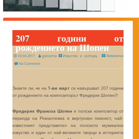
207 години от
рождението на Шопен
03.04.2017
galissima
Изкуство и култура
,
Любопитно
No Comment
Знаете ли, че на
1-ви март
се навършват 207 години
от рождението на композиторът Фредерик Шопен?!
Фредерик Франсоа Шопен
е полски композитор от
периода на Романтизма и виртуозен пианист, най-
известният представител на полското музикално
изкуство и един от най-великите творци в историята