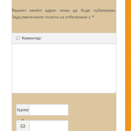
Вашият имейл адрес няма да бъде публикуван.
Задължителните полета са отбелязани с
*
Коментар:
Name
*