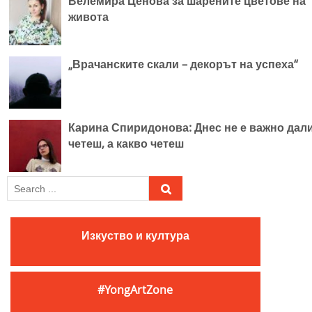
Велемира Ценова за шарените цветове на
живота
„Врачанските скали – декорът на успеха“
Карина Спиридонова: Днес не е важно дал
четеш, а какво четеш
S
e
a
r
Изкуство и култура
c
h
f
#YongArtZone
o