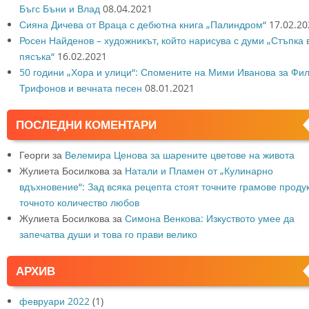
Бъгс Бъни и Влад
08.04.2021
Сияна Дичева от Враца с дебютна книга „Палиндром“
17.02.20
Росен Найденов – художникът, който нарисува с думи „Стъпка 
пясъка“
16.02.2021
50 години „Хора и улици“: Спомените на Мими Иванова за Фи
Трифонов и вечната песен
08.01.2021
ПОСЛЕДНИ КОМЕНТАРИ
Георги
за
Велемира Ценова за шарените цветове на живота
Жулиета Босилкова
за
Натали и Пламен от „Кулинарно
вдъхновение“: Зад всяка рецепта стоят точните грамове продук
точното количество любов
Жулиета Босилкова
за
Симона Венкова: Изкуството умее да
запечатва души и това го прави велико
АРХИВ
февруари 2022
(1)