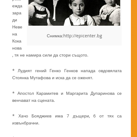
ежда
зара
ди
Неве
на
Снимка:http://epicenter.bg
Кока
нова
, тя не намира сили да стори същото.
* Лудият гений Генко Генков напада овдовялата
Стоянка Мутафова и иска да се оженят.
* Апостол Карамитев и Маргарита Дупаринова се
венчават на сцената.
* Хачо Бояджиев има 7 дъщери, 6 от тях са
извънбрачни.