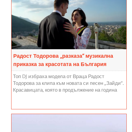
Радост Тодорова „разказа“ музикална
приказка за красотата на България
Топ DJ избраха модела от Враца Радост
Тодорова за клипа към новата си песен „Зайди“.
Красавицата, която в продължение на година
носеше титлата „Мис Национален...