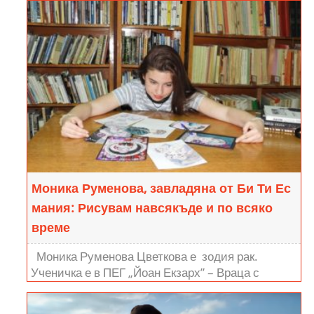
Мария Исаева: На жената е заложено да
носи равновесие и красота
Пътувате много. Кое е мястото, което винаги Ви
липсва във Враца? Навръх 8 март ви срещаме с
една шармантна врачанка. Една дама, след
която всички...
Моника Руменова, завладяна от Би Ти Ес
мания: Рисувам навсякъде и по всяко
време
Моника Руменова Цветкова е зодия рак.
Ученичка е в ПЕГ „Йоан Екзарх” – Враца с
профил „английски и немски”. Хобито и е да
учи...