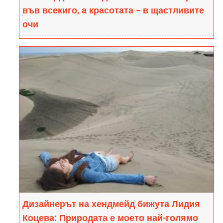
във всекиго, а красотата – в щастливите
очи
Ева Йорданова е на 13 години от Враца.
Абсолютен перфекционист във всичко, което
прави. Определя себе си като стихия. Винаги е
готова да помага на...
Дизайнерът на хендмейд бижута Лидия
Коцева: Природата е моето най-голямо