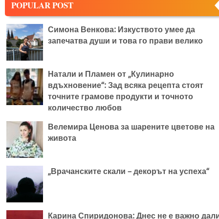
POPULAR POST
Симона Венкова: Изкуството умее да
запечатва души и това го прави велико
Натали и Пламен от „Кулинарно
вдъхновение“: Зад всяка рецепта стоят
точните грамове продукти и точното
количество любов
Велемира Ценова за шарените цветове на
живота
„Врачанските скали – декорът на успеха“
Карина Спиридонова: Днес не е важно дал