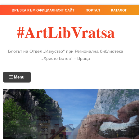
ВРЪЗКА КЪМ ОФИЦИАЛНИЯТ САЙТ
ПОРТАЛ
КАТАЛОГ
#ArtLibVratsa
Блогът на Отдел „Изкуство" при Регионална библиотека
„Христо Ботев" – Враца
Menu