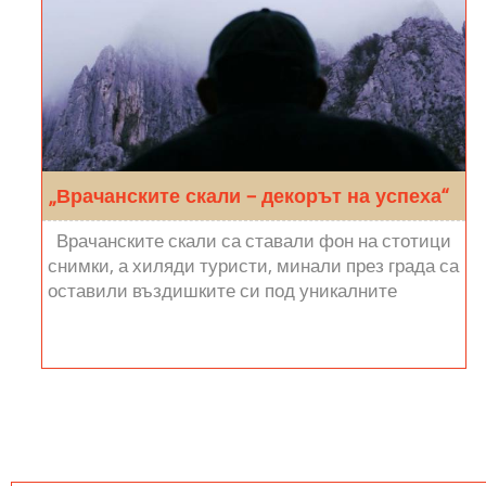
„Врачанските скали – декорът на успеха“
Врачанските скали са ставали фон на стотици
снимки, а хиляди туристи, минали през града са
оставили въздишките си под уникалните
отвеси, мечтана дестинация на...