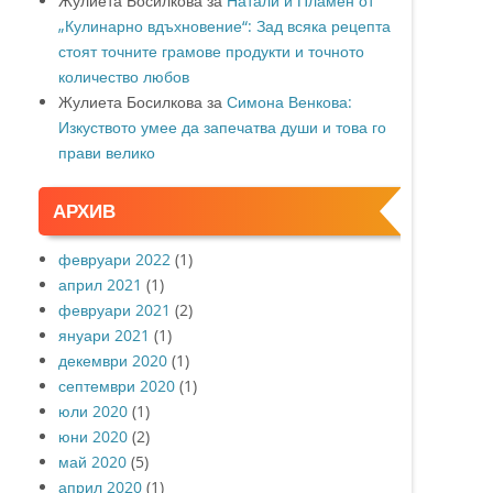
Жулиета Босилкова
за
Натали и Пламен от
„Кулинарно вдъхновение“: Зад всяка рецепта
стоят точните грамове продукти и точното
количество любов
Жулиета Босилкова
за
Симона Венкова:
Изкуството умее да запечатва души и това го
прави велико
АРХИВ
февруари 2022
(1)
април 2021
(1)
февруари 2021
(2)
януари 2021
(1)
декември 2020
(1)
септември 2020
(1)
юли 2020
(1)
юни 2020
(2)
май 2020
(5)
април 2020
(1)