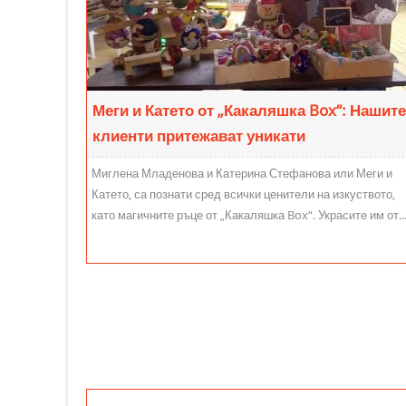
Меги и Катето от „Какаляшка Box“: Нашите
клиенти притежават уникати
Миглена Младенова и Катерина Стефанова или Меги и
Катето, са познати сред всички ценители на изкуството,
като магичните ръце от „Какаляшка Box“. Украсите им от..