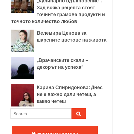
„Кулинарно вдъхновение“:
Зад всяка рецепта стоят
точните грамове продукти и
точното количество любов
Велемира Ценова за
шарените цветове на живота
„Врачанските скали –
декорът на успеха“
Карина Спиридонова: Днес
не е важно дали четеш, а
какво четеш
S
e
a
r
Изкуство и култура