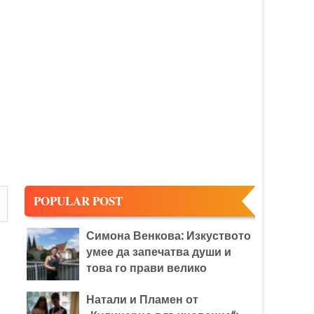
:
POPULAR POST
Симона Венкова: Изкуството
умее да запечатва души и
това го прави велико
Натали и Пламен от