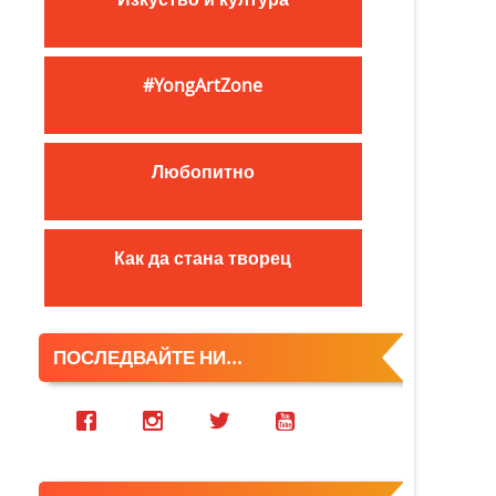
c
h
f
#YongArtZone
o
r
:
Любопитно
Как да стана творец
ПОСЛЕДВАЙТЕ НИ...