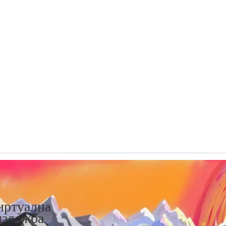
иртуална
изложба