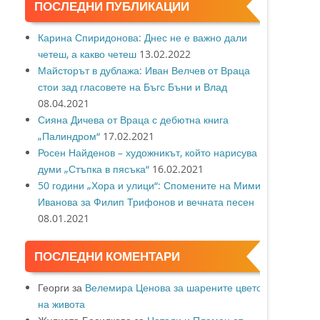
ПОСЛЕДНИ ПУБЛИКАЦИИ
Карина Спиридонова: Днес не е важно дали
четеш, а какво четеш
13.02.2022
Майсторът в дублажа: Иван Велчев от Враца
стои зад гласовете на Бъгс Бъни и Влад
08.04.2021
Сияна Дичева от Враца с дебютна книга
„Палиндром“
17.02.2021
Росен Найденов – художникът, който нарисува с
думи „Стъпка в пясъка“
16.02.2021
50 години „Хора и улици“: Спомените на Мими
Иванова за Филип Трифонов и вечната песен
08.01.2021
ПОСЛЕДНИ КОМЕНТАРИ
Георги
за
Велемира Ценова за шарените цветове
на живота