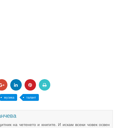
музика
талант
анчева
итник на четенето и книгите. И искам всеки човек освен