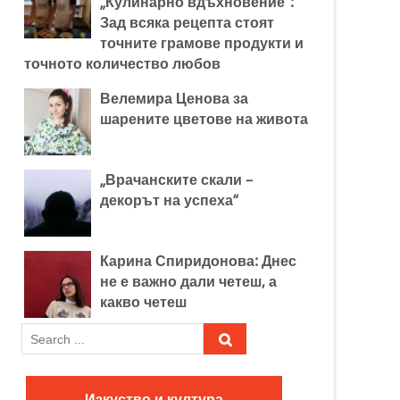
„Кулинарно вдъхновение“:
Зад всяка рецепта стоят
точните грамове продукти и
точното количество любов
Велемира Ценова за
шарените цветове на живота
„Врачанските скали –
декорът на успеха“
Карина Спиридонова: Днес
не е важно дали четеш, а
какво четеш
S
e
a
r
Изкуство и култура