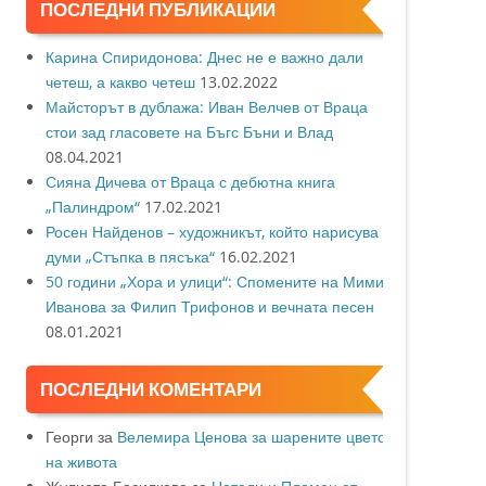
ПОСЛЕДНИ ПУБЛИКАЦИИ
Карина Спиридонова: Днес не е важно дали
четеш, а какво четеш
13.02.2022
Майсторът в дублажа: Иван Велчев от Враца
стои зад гласовете на Бъгс Бъни и Влад
08.04.2021
Сияна Дичева от Враца с дебютна книга
„Палиндром“
17.02.2021
Росен Найденов – художникът, който нарисува с
думи „Стъпка в пясъка“
16.02.2021
50 години „Хора и улици“: Спомените на Мими
Иванова за Филип Трифонов и вечната песен
08.01.2021
ПОСЛЕДНИ КОМЕНТАРИ
Георги
за
Велемира Ценова за шарените цветове
на живота