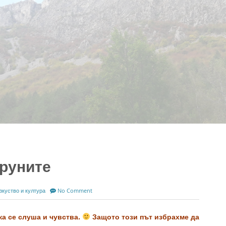
труните
зкуство и култура
No Comment
ка се слуша и чувства.
Защото този път избрахме да