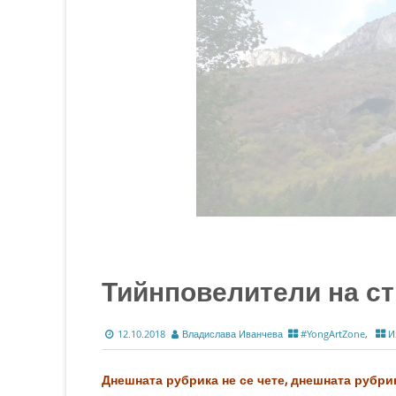
Тийнповелители на с
12.10.2018
Владислава Иванчева
#YongArtZone
,
И
Днешната рубрика не се чете, днешната рубри