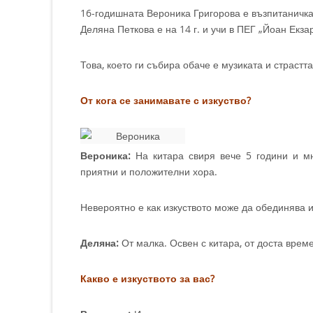
16-годишната Вероника Григорова е възпитаничк
Деляна Петкова е на 14 г. и учи в ПЕГ „Йоан Екза
Това, което ги събира обаче е музиката и страстта
От кога се занимавате с изкуство?
Вероника:
На китара свиря вече 5 години и м
приятни и положителни хора.
Невероятно е как изкуството може да обединява 
Деляна:
От малка. Освен с китара, от доста време
Какво е изкуството за вас?