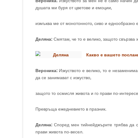
Вероника:
Изкуството за мен не е само начин да 
душата ми буря от цветове и емоции,
измъква ме от монотонното, сиво и еднообразно 
Деляна:
Смятам, че то е велико, защото свързва х
Какво е вашето послан
Вероника:
Изкуството е велико, то е незаменима
да се занимават с изкуство,
защото то осмисля живота и го прави по-интересе
Превръща ежедневието в празник.
Деляна:
Според мен тийнейджърите трябва да се
прави живота по-весел.