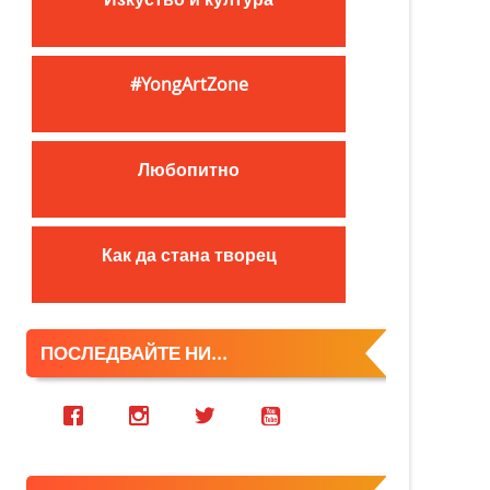
c
h
f
#YongArtZone
o
r
:
Любопитно
Как да стана творец
ПОСЛЕДВАЙТЕ НИ...