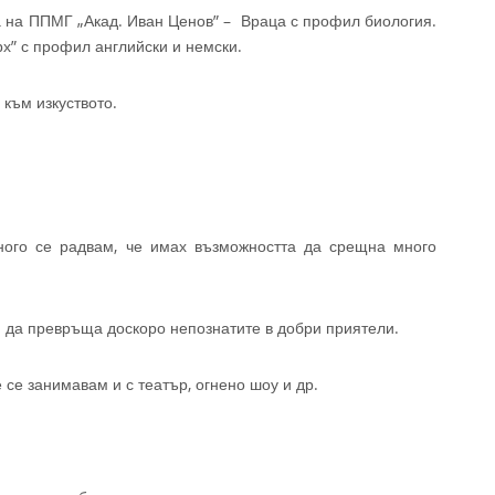
а на ППМГ „Акад. Иван Ценов” – Враца с профил биология.
рх” с профил английски и немски.
 към изкуството.
ного се радвам, че имах възможността да срещна много
и да превръща доскоро непознатите в добри приятели.
 се занимавам и с театър, огнено шоу и др.