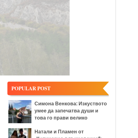
:
POPULAR POST
Симона Венкова: Изкуството
умее да запечатва души и
това го прави велико
Натали и Пламен от