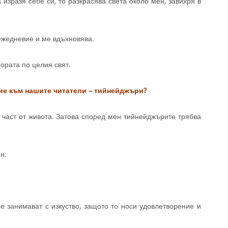
изразя себе си, то разкрасява света около мен, завихря в
ежедневие и ме вдъхновява.
ората по целия свят.
ие към нашите читатели – тийнейджъри?
 част от живота. Затова според мен тийнейджърите трябва
н.
 занимават с изкуство, защото то носи удовлетворение и