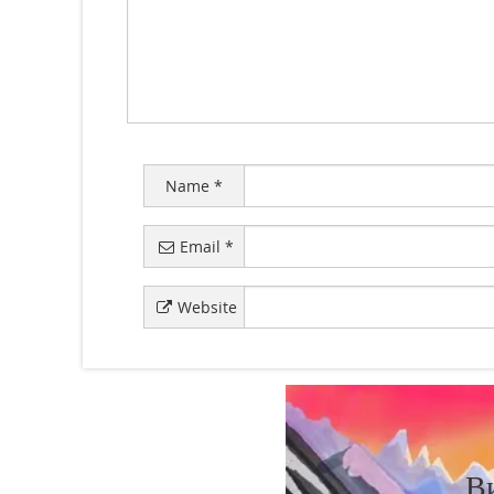
Name
*
Email
*
Website
В