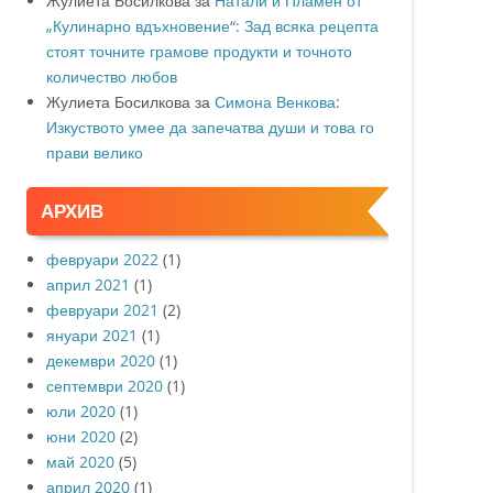
Жулиета Босилкова
за
Натали и Пламен от
„Кулинарно вдъхновение“: Зад всяка рецепта
стоят точните грамове продукти и точното
количество любов
Жулиета Босилкова
за
Симона Венкова:
Изкуството умее да запечатва души и това го
прави велико
АРХИВ
февруари 2022
(1)
април 2021
(1)
февруари 2021
(2)
януари 2021
(1)
декември 2020
(1)
септември 2020
(1)
юли 2020
(1)
юни 2020
(2)
май 2020
(5)
април 2020
(1)