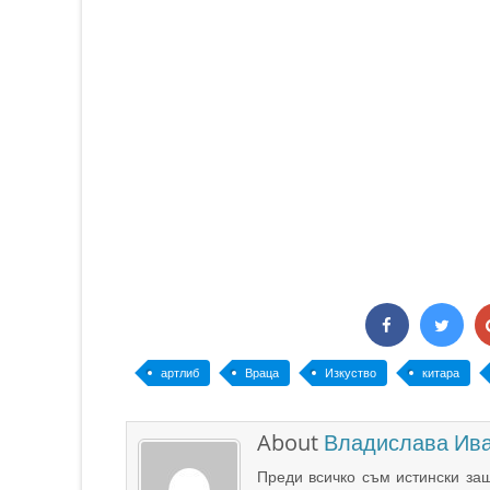
артлиб
Враца
Изкуство
китара
About
Владислава Ив
Преди всичко съм истински защ